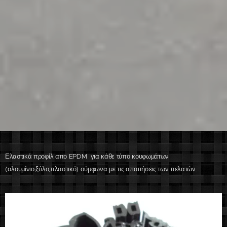
Ελαστικά προφίλ απο EPDM για κάθε τύπο κουφωμάτων
(αλουμίνιο,ξύλο,πλαστικό) σύμφωνα με τις απαιτήσεις των πελατών.